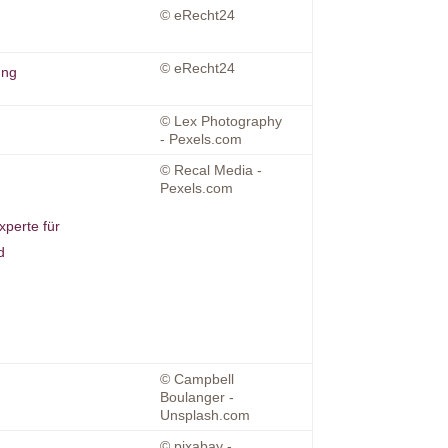
© eRecht24
© eRecht24
ung
© Lex Photography
- Pexels.com
© Recal Media -
Pexels.com
xperte für
d
© Campbell
Boulanger -
Unsplash.com
© pixabay -