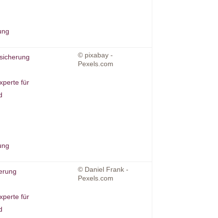
ung
© pixabay -
rsicherung
Pexels.com
xperte für
d
ung
© Daniel Frank -
erung
Pexels.com
xperte für
d