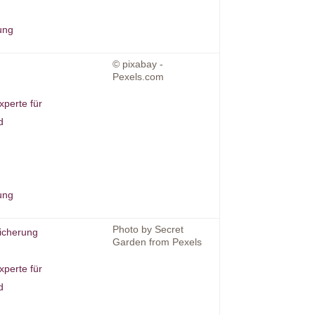
ung
© pixabay -
Pexels.com
xperte für
d
ung
Photo by Secret
icherung
Garden from Pexels
xperte für
d