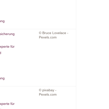
ung
© Bruce Lovelace -
sicherung
Pexels.com
xperte für
d
ung
© pixabay -
Pexels.com
xperte für