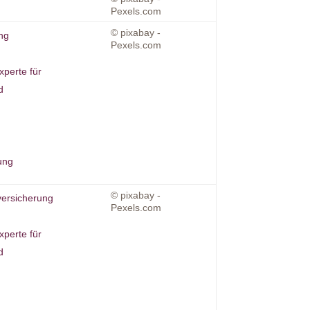
Pexels.com
© pixabay -
ng
Pexels.com
xperte für
d
ung
© pixabay -
versicherung
Pexels.com
xperte für
d