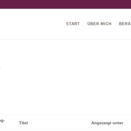
START
ÜBER MICH
BERA
e
ng-
Titel
Angezeigt unter