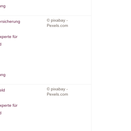
ung
© pixabay -
rsicherung
Pexels.com
xperte für
d
ung
© pixabay -
eld
Pexels.com
xperte für
d