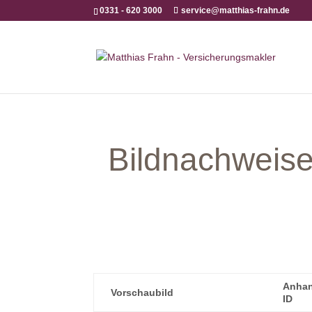
0331 - 620 3000
service@matthias-frahn.de
Bildnachweis
Anha
Vorschaubild
ID