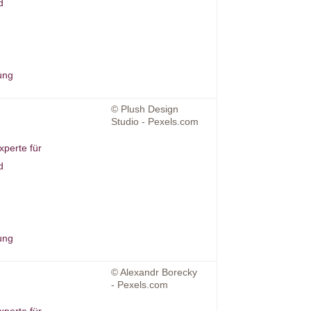
d
ung
© Plush Design
Studio - Pexels.com
xperte für
d
ung
© Alexandr Borecky
- Pexels.com